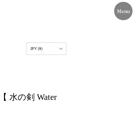
Menu
JPY (¥)
88【 水の剣 Water