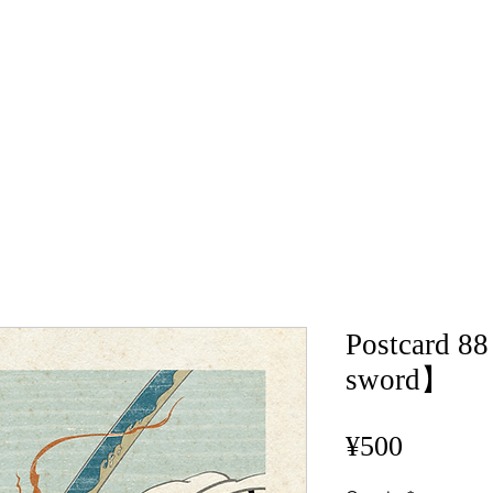
Postcard 
sword】
Price
¥500