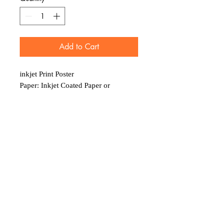
Add to Cart
inkjet Print Poster
Paper: Inkjet Coated Paper or
Premium Japanese Paper
・It will take approximately 5 to 10
days from order to shipment.
インクジェットポスター
用紙 : インクジェット半光沢紙 or
最高級和紙
ご注文から発送まで５〜１０日かか
ります。
選択枠に無いサイズにリサイズも可
能です。ご希望の場合メールにてお