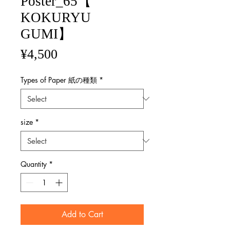
Poster_65【
KOKURYU
GUMI】
Price
¥4,500
Types of Paper 紙の種類
*
size
*
Quantity
*
Add to Cart