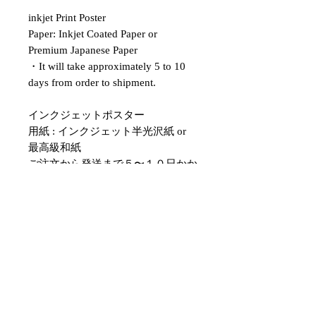
inkjet Print Poster
Paper: Inkjet Coated Paper or
Premium Japanese Paper
・It will take approximately 5 to 10
days from order to shipment.
インクジェットポスター
用紙 : インクジェット半光沢紙 or
最高級和紙
ご注文から発送まで５〜１０日かか
ります。
選択枠に無いサイズにリサイズも可
能です。ご希望の場合メールにてお
問い合わせください。
japanese ukiyo-e poster,ukiyo-e art
print,japanese ukiyo-e wall art,ukiyo-
e poster modern,japanese traditional
art poster,modern ukiyo-e