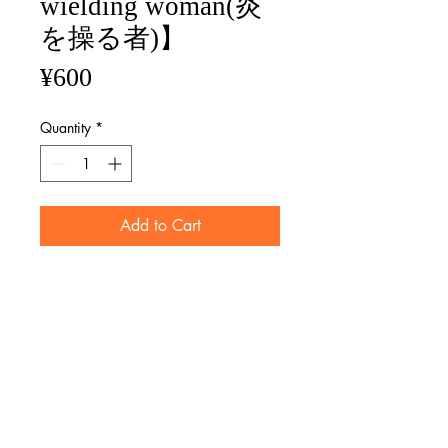
wielding woman(炎
を操る者)】
Price
¥600
Quantity
*
Add to Cart
Sticker 【Fire-wielding woman(炎を
操る者)】
・ステッカー sticker
・7.1x8.6 cm (3.1" x 3.1")