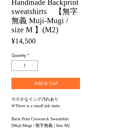
Handmade Backprint
sweatshirts 【無字
無義 Muji-Mugi /
size M 】(M2)
Price
¥14,500
Quantity
*
Add to Cart
※小さなインク汚れあり
※There is a small ink stain.
Back Print Crewneck Sweatshirt
[Muji-Mugi / 無字無義 | Size M]