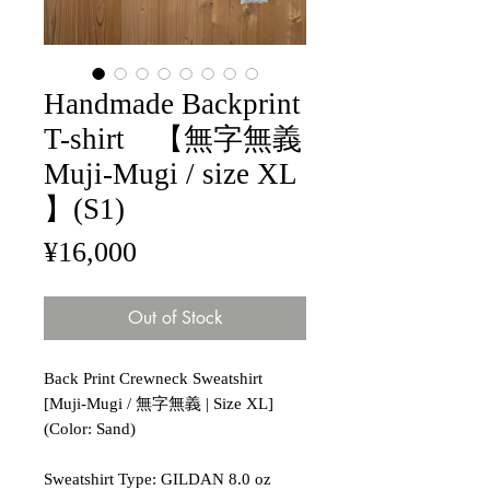
Handmade Backprint
T-shirt 【無字無義
Muji-Mugi / size XL
】(S1)
Price
¥16,000
Out of Stock
Back Print Crewneck Sweatshirt
[Muji-Mugi / 無字無義 | Size XL]
(Color: Sand)
Sweatshirt Type: GILDAN 8.0 oz