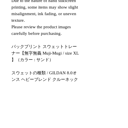
Due to the nature of hand silkscreen
printing, some items may show slight
misalignment, ink fading, or uneven
texture.
Please review the product images
carefully before purchasing.
バックプリント スウェットトレー
ナー【無字無義 Muji-Mugi / size XL
】（カラー : サンド）
スウェットの種類 / GILDAN 8.0オ
ンス ヘビーブレンド クルーネック
スウェットシャツ
カラー / サンド
印刷方法 / 手刷りシルクスクリーン
サイズ / XL
壱樂新版画製作所にて、壱樂本人が
1点ずつハンドメイドで刷り上げた