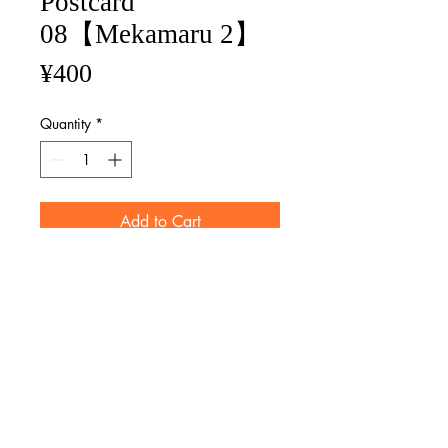
Postcard
08【Mekamaru 2】
Price
¥400
Quantity
*
Add to Cart
size / 100mm×148mm
マット紙 Matte paper
※画像と実際の商品ではレイアウト
が異なる場合がございます。