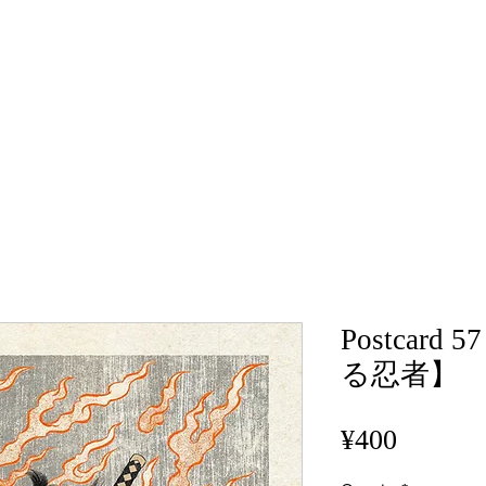
Postcard
る忍者】
Price
¥400