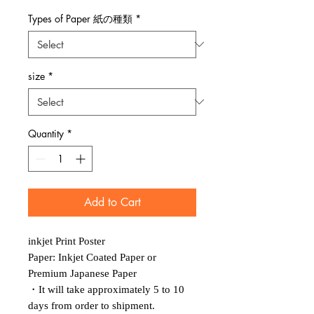
Types of Paper 紙の種類
*
size
*
Quantity
*
Add to Cart
inkjet Print Poster
Paper: Inkjet Coated Paper or
Premium Japanese Paper
・It will take approximately 5 to 10
days from order to shipment.