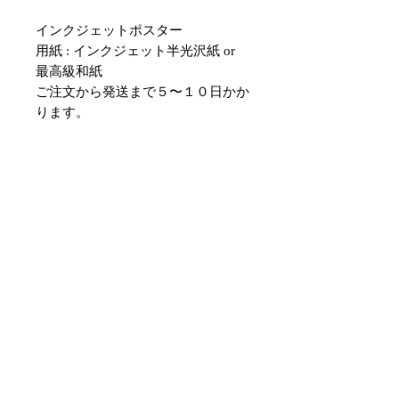
インクジェットポスター
用紙 : インクジェット半光沢紙 or
最高級和紙
ご注文から発送まで５〜１０日かか
ります。
選択枠に無いサイズにリサイズも可
能です。ご希望の場合メールにてお
問い合わせください。
japanese ukiyo-e poster,ukiyo-e art
print,japanese ukiyo-e wall art,ukiyo-
e poster modern,japanese traditional
art poster,modern ukiyo-e
poster,contemporary ukiyo-e
print,ukiyo-e inspired art print,ninja
ukiyo-e poster,yokai ukiyo-e art