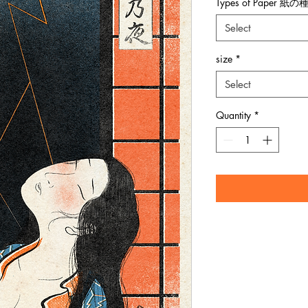
Types of Paper 紙の
Select
size
*
Select
Quantity
*