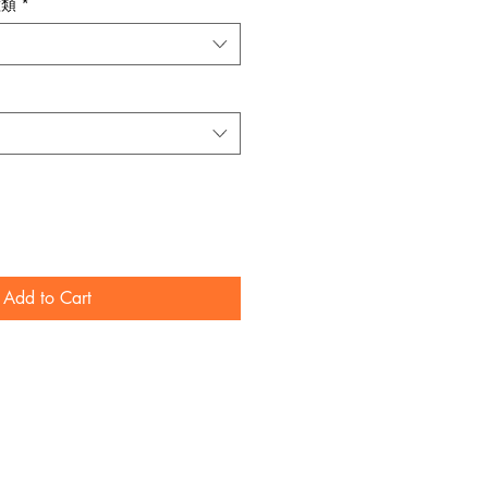
種類
*
Add to Cart