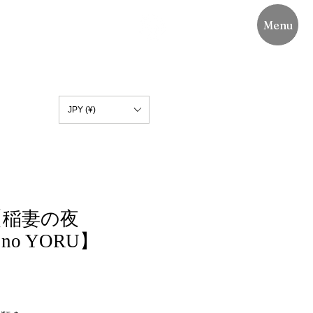
Menu
JPY (¥)
89【稲妻の夜
 no YORU】