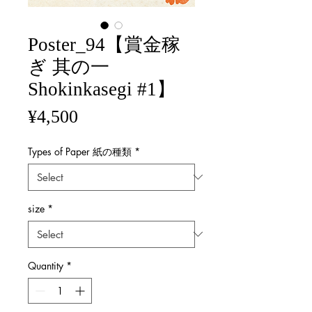
Poster_94【賞金稼
ぎ 其の一
Shokinkasegi #1】
Price
¥4,500
Types of Paper 紙の種類
*
size
*
Quantity
*