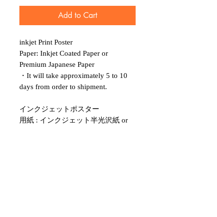
Add to Cart
inkjet Print Poster
Paper: Inkjet Coated Paper or
Premium Japanese Paper
・It will take approximately 5 to 10
days from order to shipment.
インクジェットポスター
用紙 : インクジェット半光沢紙 or
最高級和紙
ご注文から発送まで５〜１０日かか
ります。
選択枠に無いサイズにリサイズも可
能です。ご希望の場合メールにてお
問い合わせください。
japanese ukiyo-e poster,ukiyo-e art