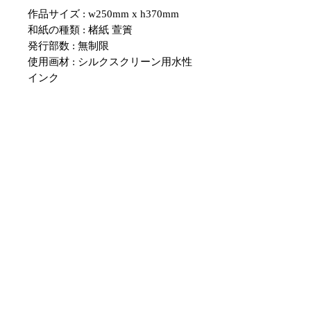
作品サイズ : w250mm x h370mm
和紙の種類 : 楮紙 萱簀
発行部数 : 無制限
使用画材 : シルクスクリーン用水性
インク
・紙のサイズについて、表記のサイ
ズと多少の誤差がある場合がござい
ます。
額のサイズと合わない場合は、余白
部分をカッターなどで調整していた
だくようお願いいたします。
・こちらの作品はシルクスクリーン
を用いて擦られた物です。
１点１点色むらや、版ずれ、掠れな
どの程度が異なりますので、商品写
真と現物では多少異なります。
・販売している作品は大きな版ずれ
などのミスプリントが無い完成度の