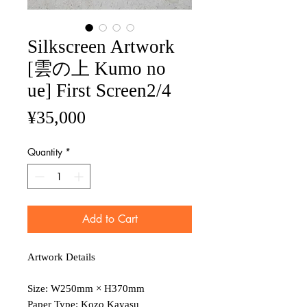
Silkscreen Artwork
[雲の上 Kumo no
ue] First Screen2/4
Price
¥35,000
Quantity
*
Add to Cart
Artwork Details
Size: W250mm × H370mm
Paper Type: Kozo Kayasu