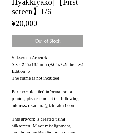
Hyakkiyako]【First
screen】1/6
Price
¥20,000
Out of Stock
Silkscreen Artwork
Size: 245x185 mm (9.64x7.28 inches)
Edition: 6
The frame is not included.
For more detailed information or
photos, please contact the following
address: okamura@ichiraku3.com
This artwork is created using
silkscreen. Minor misalignment,
smudging, or bleeding may occur.