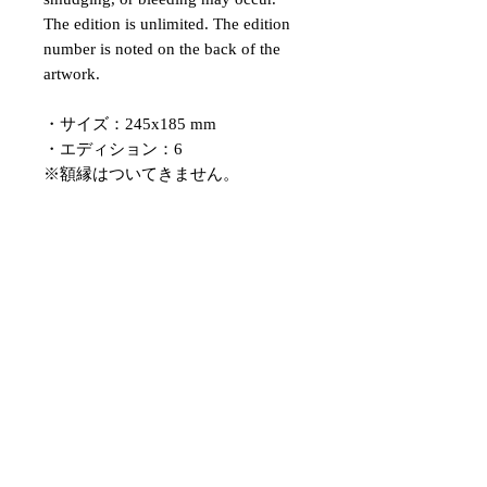
The edition is unlimited. The edition
number is noted on the back of the
artwork.
・サイズ：245x185 mm
・エディション：6
※額縁はついてきません。
詳細情報や写真については、以下の
アドレスまでお問い合わせください
okamura@ichiraku3.com
・この作品はシルクスクリーンでの
作成となります。
多少の版ずれ、カスレ、にじみ等が
発生する場合がございます。
・エディションは無制限で作成して
おります。
・作品の裏にエディションナンバー