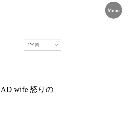
Menu
JPY (¥)
【MAD wife 怒りの