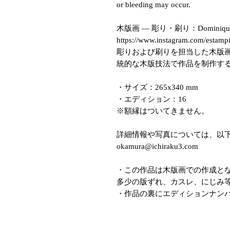
or bleeding may occur.
木版画 — 彫り・刷り：Dominique 
https://www.instagram.com/estampi
彫りおよび刷りを担当した木版画職人
統的な木版技法で作品を制作す
・サイズ：265x340 mm
・エディション：16
※額縁はついてきません。
詳細情報や写真については、以
okamura@ichiraku3.com
・この作品は木版画での作成と
多少の版ずれ、カスレ、にじみ
・作品の裏にエディションナン