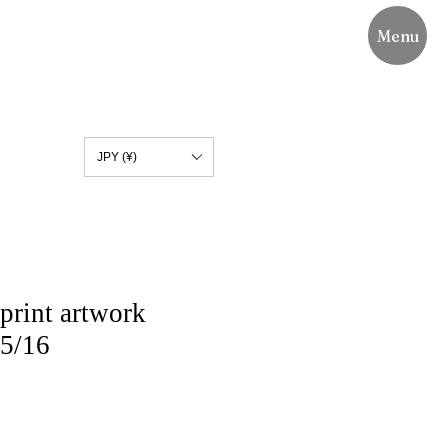
Menu
JPY (¥)
rint artwork
5/16
e