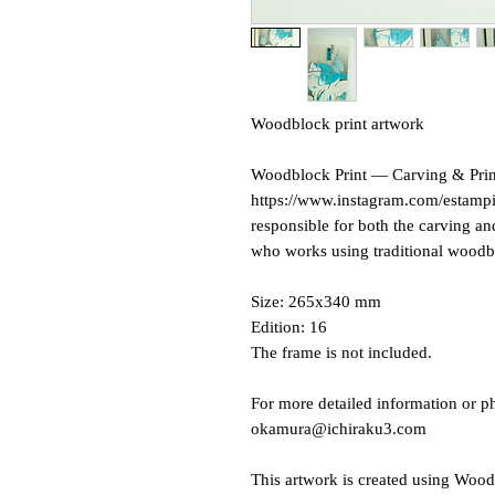
Woodblock print artwork
Woodblock Print — Carving & Prin
https://www.instagram.com/estampi
responsible for both the carving an
who works using traditional woodb
Size: 265x340 mm
Edition: 16
The frame is not included.
For more detailed information or ph
okamura@ichiraku3.com
This artwork is created using Woo