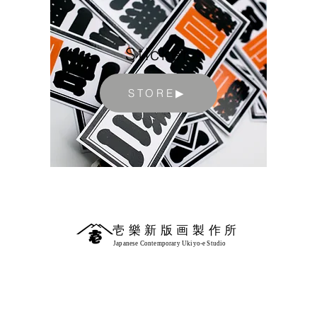
Sticker
STORE▶︎
壱樂新版画製作所
Japanese Contemporary Ukiyo-e Studio