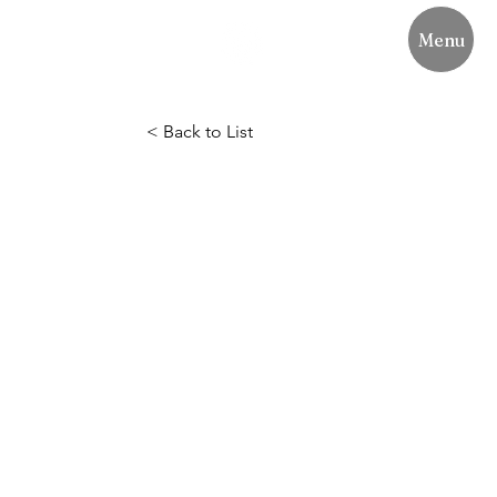
Menu
< Back to List