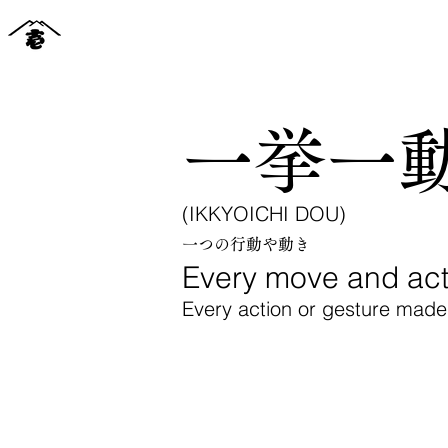
一挙一
(IKKYOICHI DOU)
一つの行動や動き
Every move and act
Every action or gesture made