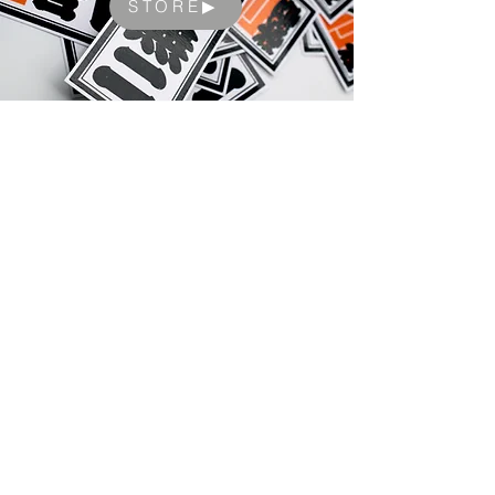
STORE▶︎