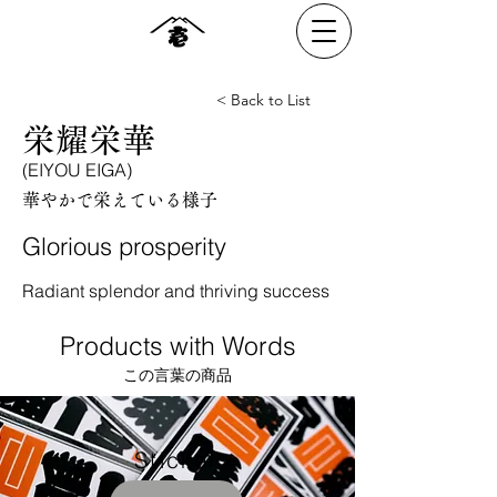
< Back to List
栄耀栄華
(EIYOU EIGA)
華やかで栄えている様子
Glorious prosperity
Radiant splendor and thriving success
Products with Words
​​この言葉の商品
Sticker