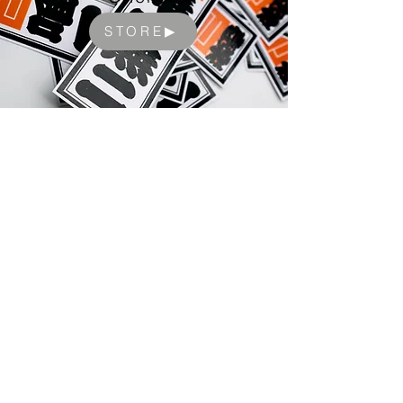
STORE▶︎