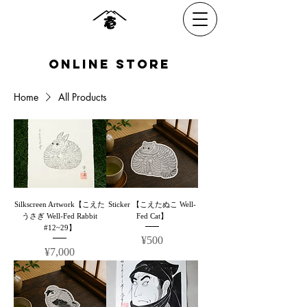
​online Store
Home
All Products
Silkscreen Artwork【こえた
Sticker 【こえたぬこ Well-
うさぎ Well-Fed Rabbit
Fed Cat】
#12~29】
Price
¥500
Price
¥7,000