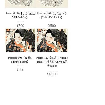
Postcard 110【こえたぬこ
Postcard 109【こえたうさ
Well-Fed Cat】
ぎ Well-Fed Rabbit】
Price
Price
¥500
¥500
Postcard 108【狐返し
Poster_127【狐返し Kitsune
Kitsune gaeshi】
gaeshi】(浮世絵,Ukiyo-e,忍
者,ninja)
Price
¥500
Price
¥4,500