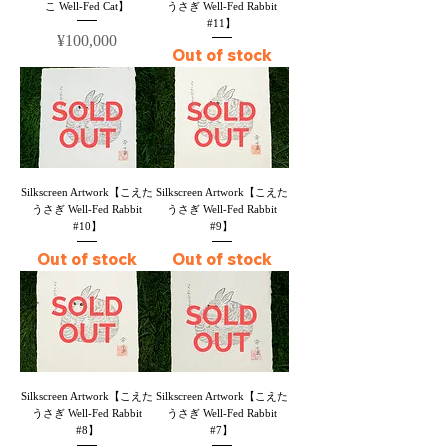
こ Well-Fed Cat】
うさぎ Well-Fed Rabbit
#11】
Price
¥100,000
Out of stock
Silkscreen Artwork【こえた
Silkscreen Artwork【こえた
うさぎ Well-Fed Rabbit
うさぎ Well-Fed Rabbit
#10】
#9】
Out of stock
Out of stock
Silkscreen Artwork【こえた
Silkscreen Artwork【こえた
うさぎ Well-Fed Rabbit
うさぎ Well-Fed Rabbit
#8】
#7】