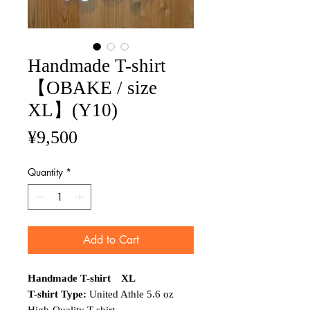
Handmade T-shirt
【OBAKE / size
XL】(Y10)
Price
¥9,500
Quantity
*
Add to Cart
Handmade T-shirt XL
T-shirt Type:
United Athle 5.6 oz
High-Quality T-shirt