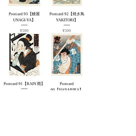
Postcard 93【鰻屋
Postcard 92【焼き鳥
UNAGI-YA】
YAKITORI】
Price
Price
¥500
¥500
Postcard 91【RAIN 雨】
Postcard
90【HANABIRA】
Price
¥500
Price
¥500