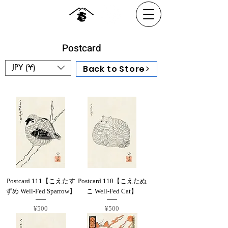
Postcard
JPY (¥)
Back to Store
Postcard 111【こえたす
Postcard 110【こえたぬ
ずめ Well-Fed Sparrow】
こ Well-Fed Cat】
Price
Price
¥500
¥500