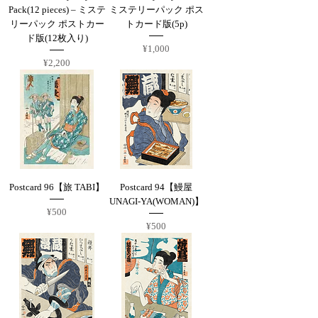
Pack(12 pieces) – ミステ
ミステリーパック ポス
リーパック ポストカー
トカード版(5p)
ド版(12枚入り)
Price
¥1,000
Price
¥2,200
Postcard 96【旅 TABI】
Postcard 94【鰻屋
UNAGI-YA(WOMAN)】
Price
¥500
Price
¥500