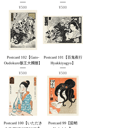
Price
Price
¥500
¥500
Postcard 102【Gaio-
Postcard 101【百鬼夜行
Oudokuro骸王大髑髏】
Hyakkiyagyo】
Price
Price
¥500
¥500
Postcard 100【いただき
Postcard 99【茹蛸