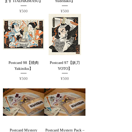
ます ITADAKIMASU】
Yudedako】
Price
Price
¥500
¥500
Postcard 98【焼肉
Postcard 97【妖刀
Yakiniku】
YOTO】
Price
Price
¥500
¥500
Postcard Mystery
Postcard Mystery Pack –