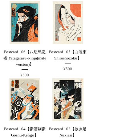
Postcard 106【八咫烏忍
Postcard 105【白装束
者 Yatagarasu-Ninja(male
Shiroshozoku】
version)】
Price
¥500
Price
¥500
Postcard 104【豪酒剣豪
Postcard 103【抜き足
Goshu-Kengo】
Nukiasi】