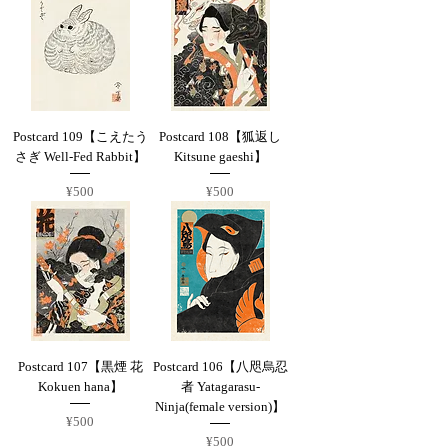
Postcard 109【こえたう
Postcard 108【狐返し
さぎ Well-Fed Rabbit】
Kitsune gaeshi】
Price
Price
¥500
¥500
Postcard 107【黒煙 花
Postcard 106【八咫烏忍
Kokuen hana】
者 Yatagarasu-
Ninja(female version)】
Price
¥500
Price
¥500