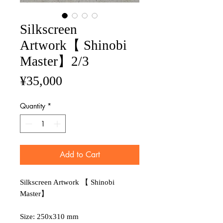
Silkscreen
Artwork【 Shinobi
Master】2/3
Price
¥35,000
Quantity
*
Add to Cart
Silkscreen Artwork 【 Shinobi
Master】
Size: 250x310 mm