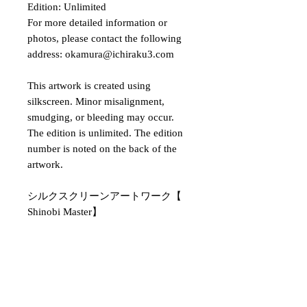
Edition: Unlimited
For more detailed information or
photos, please contact the following
address: okamura@ichiraku3.com
This artwork is created using
silkscreen. Minor misalignment,
smudging, or bleeding may occur.
The edition is unlimited. The edition
number is noted on the back of the
artwork.
シルクスクリーンアートワーク【
Shinobi Master】
・サイズ：250x310 mm
・エディション：無制限
詳細情報や写真については、以下の
アドレスまでお問い合わせください
okamura@ichiraku3.com