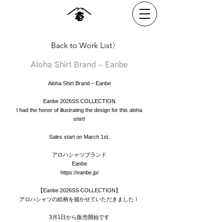
Back to Work List〉
Aloha Shirt Brand – Eanbe
Aloha Shirt Brand – Eanbe
Eanbe 2026SS COLLECTION
I had the honor of illustrating the design for this aloha
shirt!
Sales start on March 1st.
アロハシャツブランド
Eanbe
https://eanbe.jp/
【Eanbe 2026SS COLLECTION】
アロハシャツの絵柄を描かせていただきました！
3月1日から販売開始です